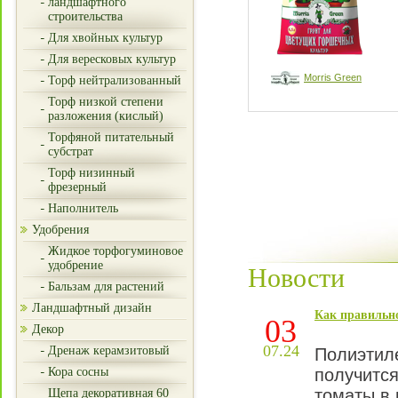
ландшафтного
строительства
Для хвойных культур
Для вересковых культур
Morris Green
Торф нейтрализованный
Торф низкой степени
разложения (кислый)
Торфяной питательный
субстрат
Торф низинный
фрезерный
Наполнитель
Удобрения
Жидкое торфогуминовое
удобрение
Новости
Бальзам для растений
Ландшафтный дизайн
Как правильн
03
Декор
07.24
Дренаж керамзитовый
Полиэтил
Кора сосны
получится
томаты в 
Щепа декоративная 60