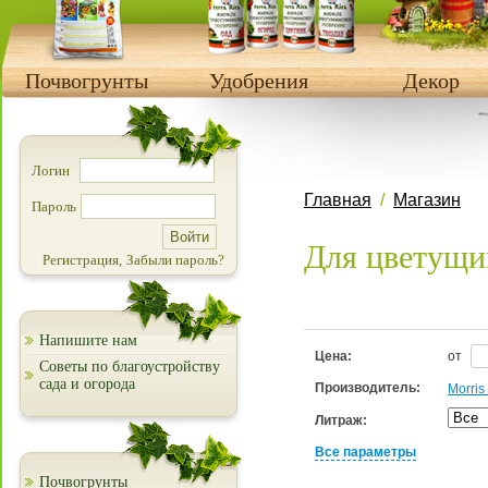
Почвогрунты
Удобрения
Декор
Логин
Главная
/
Магазин
Пароль
Для цветущи
Регистрация,
Забыли пароль?
Напишите нам
Цена:
от
Советы по благоустройству
сада и огорода
Производитель:
Morris
Литраж:
Все параметры
Почвогрунты