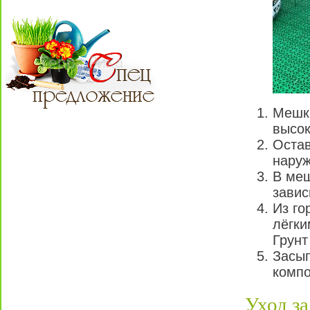
Мешки
высок
Оста
наруж
В меш
завис
Из го
лёгки
Грунт
Засып
компо
Уход з