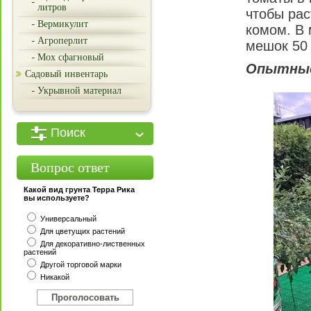
литров
чтобы рас
Вермикулит
комом. В
Агроперлит
мешок 50 
Мох сфагновый
Опытные
Садовый инвентарь
Укрывной материал
Поиск
Вопрос ответ
Какой вид грунта Терра Рика
вы используете?
Универсальный
Для цветущих растений
Для декоративно-лиственных
растений
Другой торговой марки
Никакой