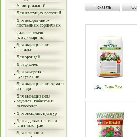
Универсальный
Показать
Сб
Для цветущих растений
Для декоративно-
лиственных горшечных
Садовая земля
(микропарник)
Для выращивания
рассады
Для орхидей
Для фиалок
Для кактусов и
суккулентов
Для выращивания томата
Терра Рика
и перца
Для выращивания
огурцов, кабачков и
патиссонов
Для овощных культур
Для садовых цветов и
газонных трав
Для газонов и