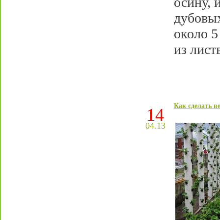
осину, 
дубовых
около 5
из лист
Как сделать в
14
04.13