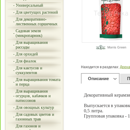
Универсальный
Для цветущих растений
Для декоративно-
лиственных горшечных
Садовая земля
(микропарник)
Для выращивания
рассады
Morris Green
Для орхидей
Для фиалок
Находится в разделах:
Дрена
Для кактусов и
суккулентов
Описание
П
Для выращивания томата
и перца
Для выращивания
Декоративный керамзит
огурцов, кабачков и
патиссонов
Выпускается в упаковк
Для овощных культур
0,5 литра.
Для садовых цветов и
Групповая упаковка - 1
газонных трав
Для газонов и