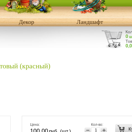
Декор
Ландшафт
Кол
0
ш
Тов
0,
товый (красный)
Цена:
Кол-во:
100,00
руб. (шт.)