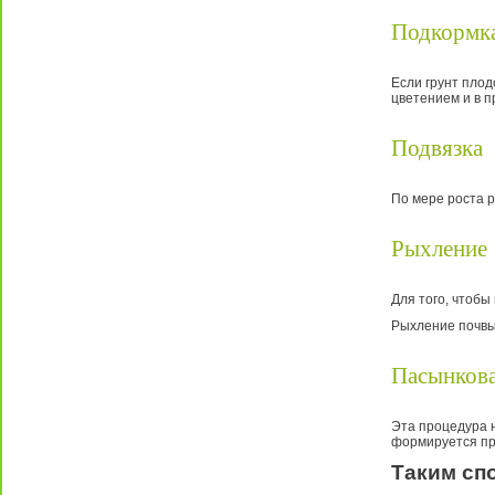
Подкормк
Если грунт плод
цветением и в п
Подвязка
По мере роста р
Рыхление
Для того, чтобы
Рыхление почвы 
Пасынков
Эта процедура н
формируется пр
Таким сп