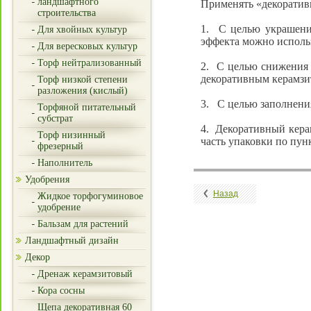
ландшафтного
Применять «декоратив
строительства
1. С целью украшения
Для хвойных культур
эффекта можно использ
Для вересковых культур
Торф нейтрализованный
2. С целью снижения 
декоративным керамзи
Торф низкой степени
разложения (кислый)
3. С целью заполнени
Торфяной питательный
субстрат
4. Декоративный керам
Торф низинный
часть упаковки по пу
фрезерный
Наполнитель
Удобрения
Назад
Жидкое торфогуминовое
удобрение
Бальзам для растений
Ландшафтный дизайн
Декор
Дренаж керамзитовый
Кора сосны
Щепа декоративная 60