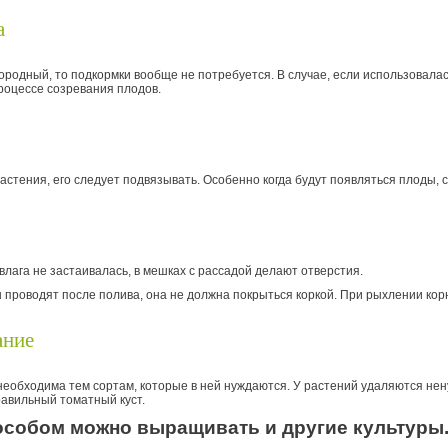
а
ородный, то подкормки вообще не потребуется. В случае, если использовал
роцессе созревания плодов.
астения, его следует подвязывать. Особенно когда будут появляться плоды, 
 влага не застаивалась, в мешках с рассадой делают отверстия.
проводят после полива, она не должна покрыться коркой. При рыхлении кор
ание
еобходима тем сортам, которые в ней нуждаются. У растений удаляются нен
авильный томатный куст.
особом можно выращивать и другие культуры