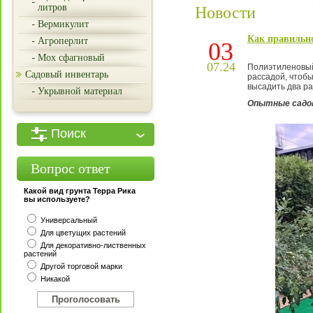
литров
Новости
Вермикулит
Как правильн
Агроперлит
03
Мох сфагновый
07.24
Полиэтиленовый 
Садовый инвентарь
рассадой, чтоб
высадить два ра
Укрывной материал
Опытные садо
Поиск
Вопрос ответ
Какой вид грунта Терра Рика
вы используете?
Универсальный
Для цветущих растений
Для декоративно-лиственных
растений
Другой торговой марки
Никакой