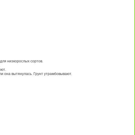
для низкорослых сортов.
.
яют.
сли она вытянулась. Грунт утрамбовывают.