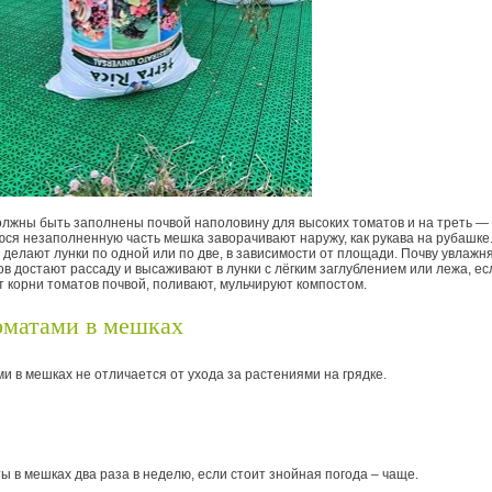
лжны быть заполнены почвой наполовину для высоких томатов и на треть — 
ся незаполненную часть мешка заворачивают наружу, как рукава на рубашке
 делают лунки по одной или по две, в зависимости от площади. Почву увлажн
ов достают рассаду и высаживают в лунки с лёгким заглублением или лежа, е
 корни томатов почвой, поливают, мульчируют компостом.
оматами в мешках
и в мешках не отличается от ухода за растениями на грядке.
 в мешках два раза в неделю, если стоит знойная погода – чаще.